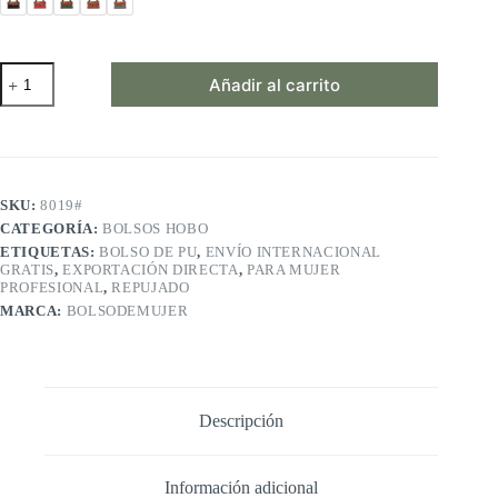
Bolso
Añadir al carrito
de
mano
de
PU
con
diseño
repujado
SKU:
8019#
–
CATEGORÍA:
BOLSOS HOBO
Modelo
ETIQUETAS:
BOLSO DE PU
,
ENVÍO INTERNACIONAL
8019#
GRATIS
,
EXPORTACIÓN DIRECTA
,
PARA MUJER
cantidad
PROFESIONAL
,
REPUJADO
MARCA:
BOLSODEMUJER
Descripción
Información adicional