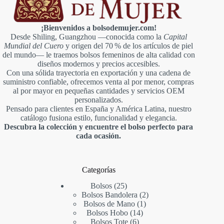
¡Bienvenidos a bolsodemujer.com!
Desde Shiling, Guangzhou —conocida como la
Capital
Mundial del Cuero
y origen del 70 % de los artículos de piel
del mundo— le traemos bolsos femeninos de alta calidad con
diseños modernos y precios accesibles.
Con una sólida trayectoria en exportación y una cadena de
suministro confiable, ofrecemos venta al por menor, compras
al por mayor en pequeñas cantidades y servicios OEM
personalizados.
Pensado para clientes en España y América Latina, nuestro
catálogo fusiona estilo, funcionalidad y elegancia.
Descubra la colección y encuentre el bolso perfecto para
cada ocasión.
Categorías
25
Bolsos
25
productos
2
Bolsos Bandolera
2
1
productos
Bolsos de Mano
1
14
producto
Bolsos Hobo
14
6
productos
Bolsos Tote
6