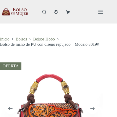
Saltar
al
contenido
Carro
de
compra
Inicio
Bolsos
Bolsos Hobo
Bolso de mano de PU con diseño repujado – Modelo 8019#
OFERTA