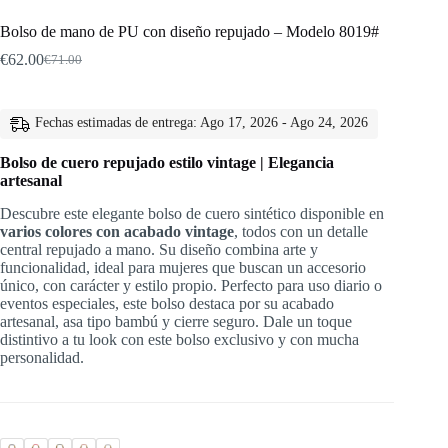
Bolso de mano de PU con diseño repujado – Modelo 8019#
€
62.00
€
71.00
El
El
precio
precio
original
actual
era:
es:
Fechas estimadas de entrega: Ago 17, 2026 - Ago 24, 2026
€71.00.
€62.00.
Bolso de cuero repujado estilo vintage | Elegancia
artesanal
Descubre este elegante bolso de cuero sintético disponible en
varios colores con acabado vintage
, todos con un detalle
central repujado a mano. Su diseño combina arte y
funcionalidad, ideal para mujeres que buscan un accesorio
único, con carácter y estilo propio. Perfecto para uso diario o
eventos especiales, este bolso destaca por su acabado
artesanal, asa tipo bambú y cierre seguro. Dale un toque
distintivo a tu look con este bolso exclusivo y con mucha
personalidad.