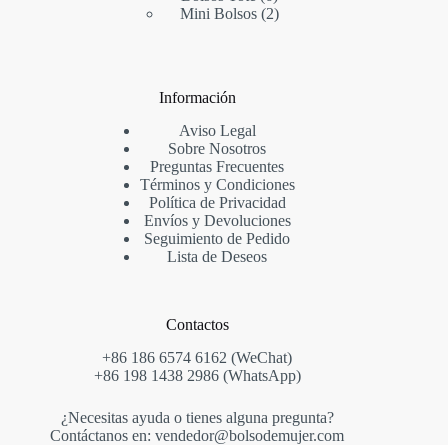
productos
2
Mini Bolsos
2
productos
Información
Aviso Legal
Sobre Nosotros
Preguntas Frecuentes
Términos y Condiciones
Política de Privacidad
Envíos y Devoluciones
Seguimiento de Pedido
Lista de Deseos
Contactos
+86 186 6574 6162 (WeChat)
+86 198 1438 2986 (WhatsApp)
¿Necesitas ayuda o tienes alguna pregunta?
Contáctanos en: vendedor@bolsodemujer.com