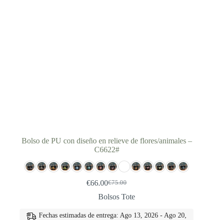
Bolso de PU con diseño en relieve de flores/animales –
C6622#
€
66.00
€
75.00
El
El
precio
precio
Bolsos Tote
original
actual
era:
es:
Fechas estimadas de entrega: Ago 13, 2026 - Ago 20,