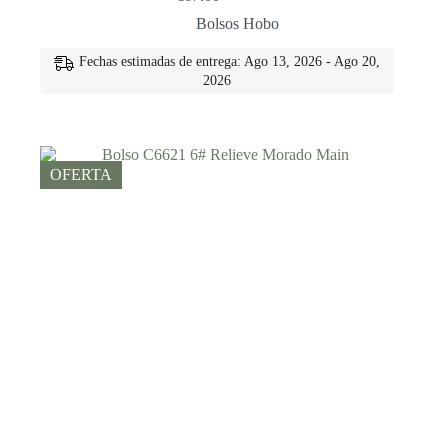
El
El
precio
precio
Bolsos Hobo
original
actual
era:
es:
Fechas estimadas de entrega: Ago 13, 2026 - Ago 20,
€76.00.
€67.00.
2026
OFERTA