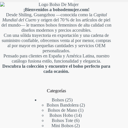
¡Bienvenidos a bolsodemujer.com!
Desde Shiling, Guangzhou —conocida como la
Capital
Mundial del Cuero
y origen del 70 % de los artículos de piel
del mundo— le traemos bolsos femeninos de alta calidad con
diseños modernos y precios accesibles.
Con una sólida trayectoria en exportación y una cadena de
suministro confiable, ofrecemos venta al por menor, compras
al por mayor en pequeñas cantidades y servicios OEM
personalizados.
Pensado para clientes en España y América Latina, nuestro
catálogo fusiona estilo, funcionalidad y elegancia.
Descubra la colección y encuentre el bolso perfecto para
cada ocasión.
Categorías
25
Bolsos
25
productos
2
Bolsos Bandolera
2
1
productos
Bolsos de Mano
1
14
producto
Bolsos Hobo
14
6
productos
Bolsos Tote
6
productos
2
Mini Bolsos
2