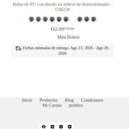
Bolso de PU con diseño en relieve de flores/animales –
C6623#
€
62.00
€
70.00
El
El
precio
precio
Mini Bolsos
original
actual
era:
es:
Fechas estimadas de entrega: Ago 13, 2026 - Ago 20,
€70.00.
€62.00.
2026
Inicio
Productos
Blog
Contáctanos
Mi Cuenta
pedidos