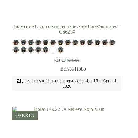
Bolso de PU con diseño en relieve de flores/animales –
C6621#
€
66.00
€
75.00
El
El
precio
precio
Bolsos Hobo
original
actual
era:
es:
Fechas estimadas de entrega: Ago 13, 2026 - Ago 20,
€75.00.
€66.00.
2026
OFERTA