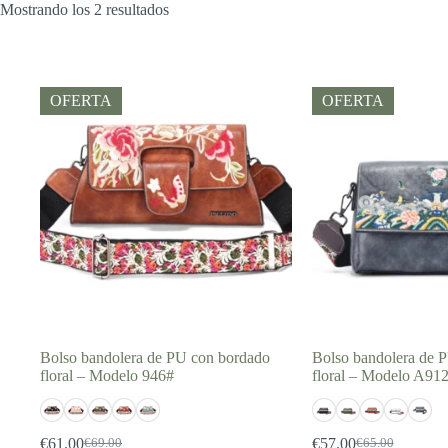
Mostrando los 2 resultados
OFERTA
OFERTA
Bolso bandolera de PU con bordado
Bolso bandolera de 
floral – Modelo 946#
floral – Modelo A91
€
61.00
€
57.00
€
69.00
€
65.00