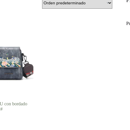
F
P
PU con bordado
2#