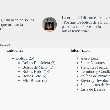
La magia del diseño en relieve:
gir un buen bolso: los
¿Por qué los bolsos de PU con
s que marcan la
patrones en relieve son la
a
nueva tendencia?
edidos
Categorías
Información
25
Bolsos
25
Aviso Legal
productos
2
Bolsos Bandolera
2
Sobre Nosotros
1
productos
Bolsos de Mano
1
Preguntas Frecuen
14
producto
Bolsos Hobo
14
Términos y Condic
6
productos
Bolsos Tote
6
Política de Privaci
productos
2
Mini Bolsos
2
Envíos y Devoluci
productos
Seguimiento de Pe
Lista de Deseos