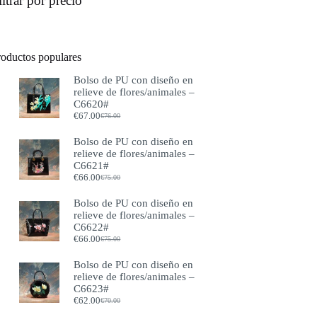
iltrar por precio
roductos populares
Bolso de PU con diseño en
relieve de flores/animales –
C6620#
€
67.00
€
76.00
El
El
precio
precio
Bolso de PU con diseño en
original
actual
relieve de flores/animales –
era:
es:
C6621#
€76.00.
€67.00.
€
66.00
€
75.00
El
El
precio
precio
Bolso de PU con diseño en
original
actual
relieve de flores/animales –
era:
es:
C6622#
€75.00.
€66.00.
€
66.00
€
75.00
El
El
precio
precio
Bolso de PU con diseño en
original
actual
relieve de flores/animales –
era:
es:
C6623#
€75.00.
€66.00.
€
62.00
€
70.00
El
El
precio
precio