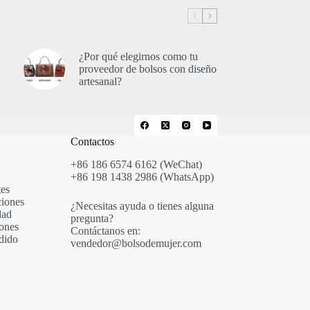
¿Por qué elegirnos como tu
proveedor de bolsos con diseño
artesanal?
Contactos
+86 186 6574 6162 (WeChat)
+86 198 1438 2986 (WhatsApp)
tes
iones
¿Necesitas ayuda o tienes alguna
dad
pregunta?
ones
Contáctanos en:
dido
vendedor@bolsodemujer.com