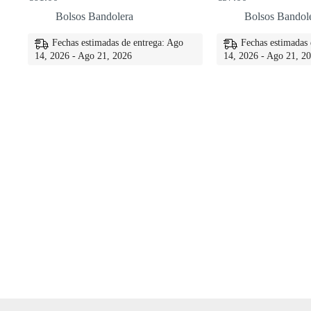
El
El
El
El
precio
precio
precio
precio
Bolsos Bandolera
Bolsos Bandol
original
actual
original
actual
era:
es:
era:
es:
Fechas estimadas de entrega: Ago
Fechas estimadas 
€69.00.
€61.00.
€65.00.
€57.00.
14, 2026 - Ago 21, 2026
14, 2026 - Ago 21, 2