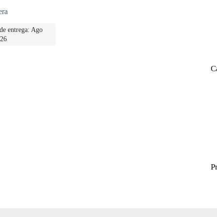
era
de entrega: Ago
026
C
P