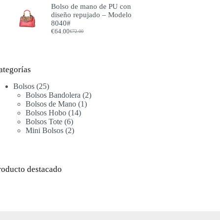
Bolso de mano de PU con
original
actual
diseño repujado – Modelo
era:
es:
8040#
€70.00.
€62.00.
€
64.00
€
72.00
El
El
precio
precio
original
actual
era:
es:
€72.00.
€64.00.
ategorías
25
Bolsos
25
productos
2
Bolsos Bandolera
2
1
productos
Bolsos de Mano
1
14
producto
Bolsos Hobo
14
6
productos
Bolsos Tote
6
productos
2
Mini Bolsos
2
productos
roducto destacado