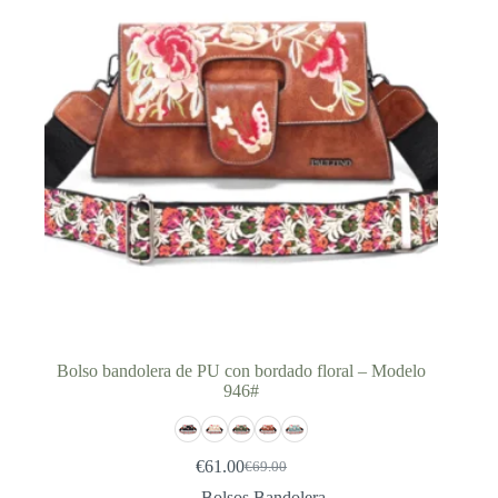
Bolso bandolera de PU con bordado floral – Modelo
946#
€
61.00
€
69.00
El
El
precio
precio
Bolsos Bandolera