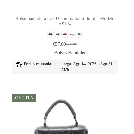
Bolso bandolera de PU con bordado floral – Modelo
A912#
€
57.00
€
65.00
El
El
precio
precio
Bolsos Bandolera
original
actual
era:
es:
Fechas estimadas de entrega: Ago 14, 2026 - Ago 21,
€65.00.
€57.00.
2026
OFERTA