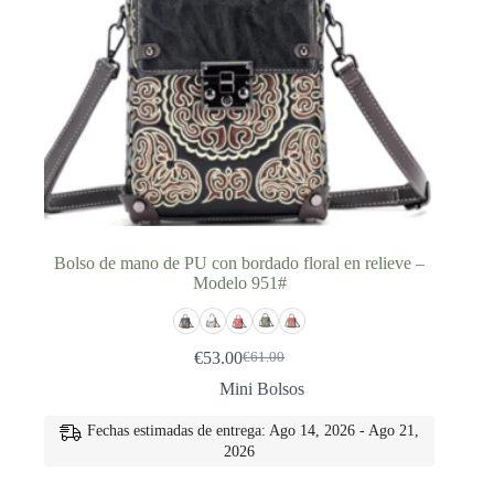
Bolso de mano de PU con bordado floral en relieve –
Modelo 951#
€
53.00
€
61.00
El
El
precio
precio
Mini Bolsos
original
actual
era:
es:
Fechas estimadas de entrega: Ago 14, 2026 - Ago 21,
€61.00.
€53.00.
2026