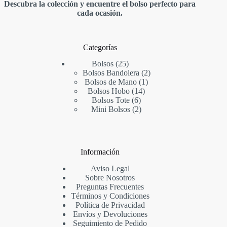
Descubra la colección y encuentre el bolso perfecto para
cada ocasión.
Categorías
25
Bolsos
25
productos
2
Bolsos Bandolera
2
1
productos
Bolsos de Mano
1
14
producto
Bolsos Hobo
14
6
productos
Bolsos Tote
6
productos
2
Mini Bolsos
2
productos
Información
Aviso Legal
Sobre Nosotros
Preguntas Frecuentes
Términos y Condiciones
Política de Privacidad
Envíos y Devoluciones
Seguimiento de Pedido