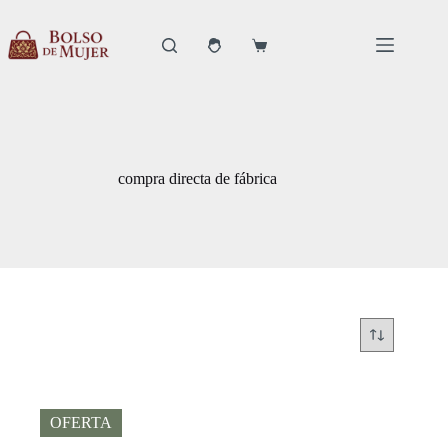
Saltar
al
contenido
Carro
de
compra
compra directa de fábrica
OFERTA