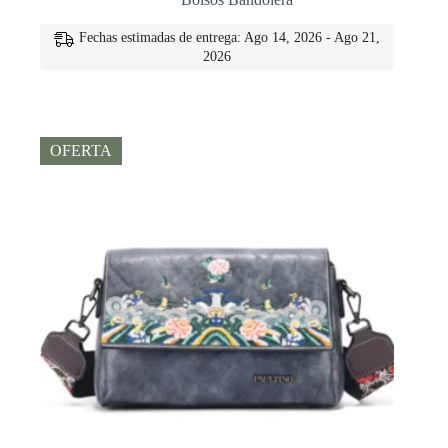
original
actual
era:
es:
Fechas estimadas de entrega: Ago 14, 2026 - Ago 21,
€69.00.
€61.00.
2026
OFERTA