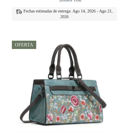
original
actual
era:
es:
Fechas estimadas de entrega: Ago 14, 2026 - Ago 21,
€77.00.
€68.00.
2026
OFERTA