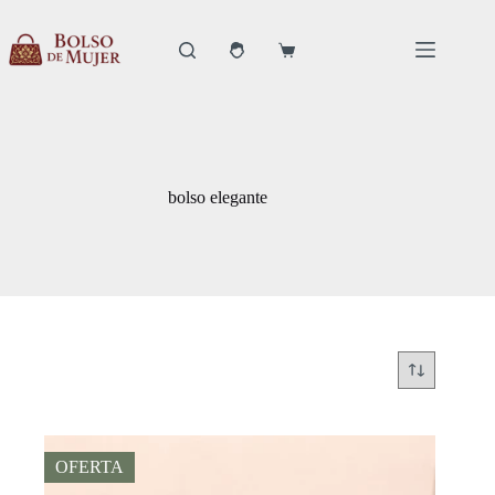
Saltar
al
contenido
Carro
de
compra
bolso elegante
OFERTA