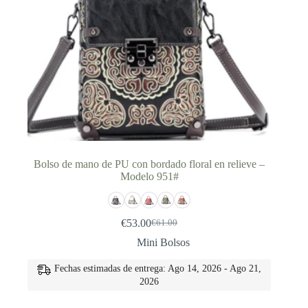
Bolso de mano de PU con bordado floral en relieve –
Modelo 951#
€
53.00
€
61.00
El
El
precio
precio
Mini Bolsos
original
actual
era:
es:
Fechas estimadas de entrega: Ago 14, 2026 - Ago 21,
€61.00.
€53.00.
2026