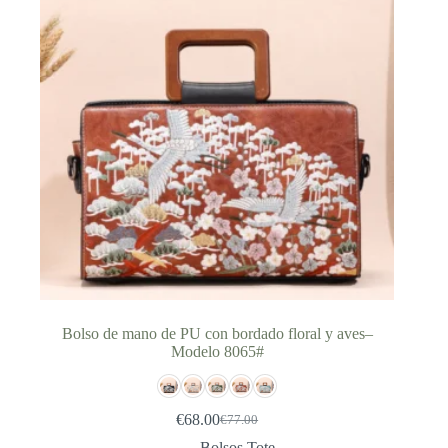
Bolso de mano de PU con bordado floral y aves–
Modelo 8065#
€
68.00
€
77.00
El
El
precio
precio
Bolsos Tote