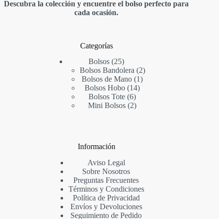
Descubra la colección y encuentre el bolso perfecto para
cada ocasión.
Categorías
25
Bolsos
25
productos
2
Bolsos Bandolera
2
1
productos
Bolsos de Mano
1
14
producto
Bolsos Hobo
14
6
productos
Bolsos Tote
6
productos
2
Mini Bolsos
2
productos
Información
Aviso Legal
Sobre Nosotros
Preguntas Frecuentes
Términos y Condiciones
Política de Privacidad
Envíos y Devoluciones
Seguimiento de Pedido