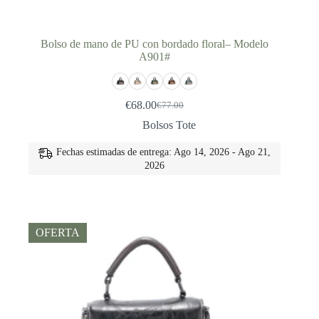
Bolso de mano de PU con bordado floral– Modelo
A901#
€
68.00
€
77.00
El
El
precio
precio
Bolsos Tote
original
actual
era:
es:
Fechas estimadas de entrega: Ago 14, 2026 - Ago 21,
€77.00.
€68.00.
2026
OFERTA