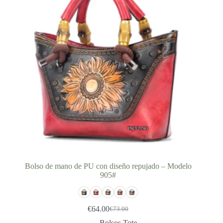
Bolso de mano de PU con diseño repujado – Modelo
905#
€
64.00
€
73.00
El
El
precio
precio
Bolsos Tote