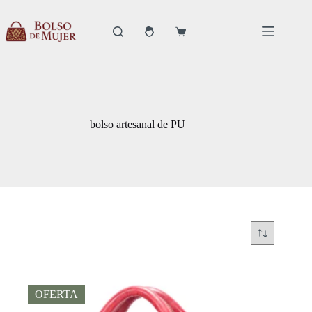
Saltar
al
contenido
Carro
de
compra
bolso artesanal de PU
OFERTA