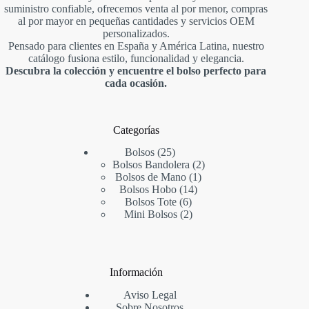
suministro confiable, ofrecemos venta al por menor, compras
al por mayor en pequeñas cantidades y servicios OEM
personalizados.
Pensado para clientes en España y América Latina, nuestro
catálogo fusiona estilo, funcionalidad y elegancia.
Descubra la colección y encuentre el bolso perfecto para
cada ocasión.
Categorías
25
Bolsos
25
productos
2
Bolsos Bandolera
2
1
productos
Bolsos de Mano
1
14
producto
Bolsos Hobo
14
6
productos
Bolsos Tote
6
productos
2
Mini Bolsos
2
productos
Información
Aviso Legal
Sobre Nosotros