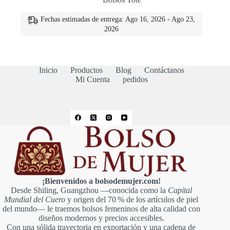
original
actual
era:
es:
Fechas estimadas de entrega: Ago 16, 2026 - Ago 23,
€73.00.
€64.00.
2026
Inicio
Productos
Blog
Contáctanos
Mi Cuenta
pedidos
¡Bienvenidos a bolsodemujer.com!
Desde Shiling, Guangzhou —conocida como la
Capital
Mundial del Cuero
y origen del 70 % de los artículos de piel
del mundo— le traemos bolsos femeninos de alta calidad con
diseños modernos y precios accesibles.
Con una sólida trayectoria en exportación y una cadena de